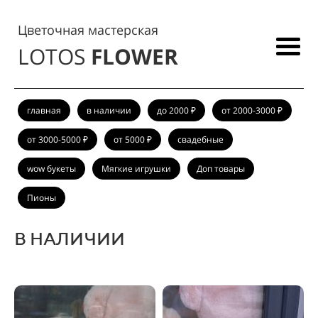
Цветочная мастерская
LOTOS
FLOWER
главная
в наличии
до 2000 ₽
от 2000-3000 ₽
от 3000-5000 ₽
от 5000 ₽
свадебные
wow букеты
Мягкие игрушки
Доп товары
Пионы
В НАЛИЧИИ